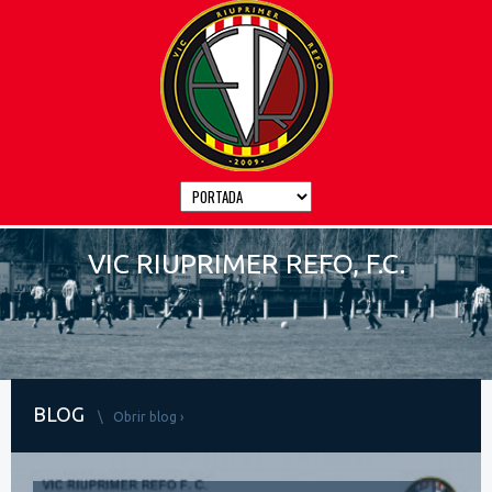
VIC RIUPRIMER REFO, F.C.
BLOG
\ Obrir blog ›