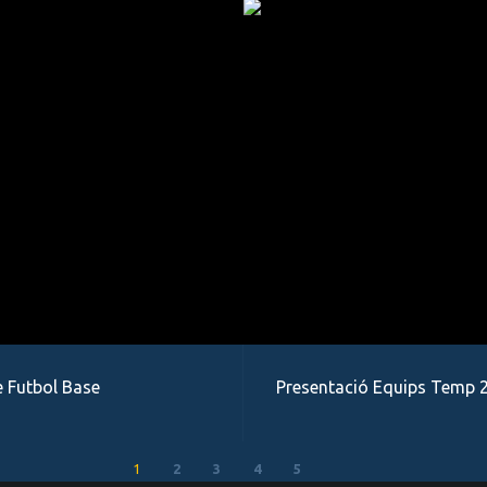
 Futbol Base
Presentació Equips Temp 
1
2
3
4
5